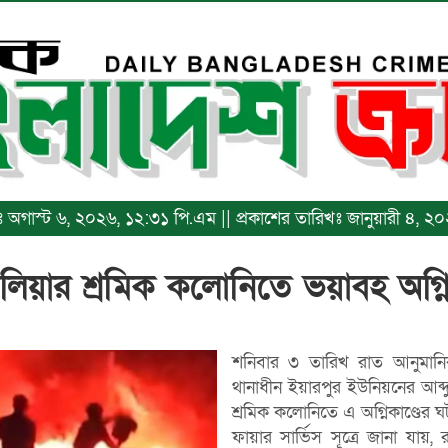
িখঃ অগাস্ট ৬, ২০২৬, ১২:৩১ পি.এম || প্রকাশের তারিখঃ জানুয়ারী ৪, 
িয়ার শ্রমিক কলোনিতে ভয়াবহ অগ্নি
শনিবার ৩ তারিখ রাত আনুমানি
থানাধীন ইয়ারপুর ইউনিয়নের আব্
শ্রমিক কলোনিতে এ অগ্নিকাণ্ডের 
ফায়ার সার্ভিস সূত্রে জানা যায