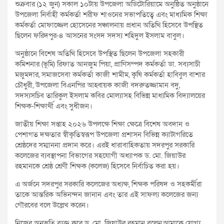
শুক্রবার (১২ জুন) সকাল ১০টায় উপজেলা অডিটোরিয়ামে অনুষ্ঠিত অনুষ্ঠানে
উপজেলা নির্বাহী কর্মকর্তা শরীফ শাওনের সভাপতিত্বে এবং মাধ্যমিক শিক্ষা
কর্মকর্তা মোফাজ্জেল হোসেনের সঞ্চালনায় প্রধান অতিথি হিসেবে উপস্থিত
ছিলেন ফরিদপুর-৪ আসনের সংসদ সদস্য শহিদুল ইসলাম বাবুল।
অনুষ্ঠানে বিশেষ অতিথি হিসেবে উপস্থিত ছিলেন উপজেলা সহকারী
কমিশনার (ভূমি) রিফাত আনজুম পিয়া, প্রাণিসম্পদ কর্মকর্তা ডা. সব্যসাচী
মজুমদার, সমাজসেবা কর্মকর্তা কাজী শামীম, কৃষি কর্মকর্তা হাবিবুল বাশার
চৌধুরী, উপজেলা বিএনপির আহ্বায়ক কাজী বদরুতজ্জামান বদু,
সদস্যসচিব তারিকুল ইসলাম কবির মোল্যাসহ বিভিন্ন মাধ্যমিক বিদ্যালয়ের
শিক্ষক-শিক্ষার্থী এবং সুধীজন।
জাতীয় শিক্ষা সপ্তাহ ২০২৬ উপলক্ষে শিক্ষা ক্ষেত্রে বিশেষ অবদান ও
পেশাগত দক্ষতার স্বীকৃতিস্বরূপ উপজেলা প্রশাসন বিভিন্ন ক্যাটাগরিতে
শ্রেষ্ঠদের সম্মাননা প্রদান করে। এরই ধারাবাহিকতায় সদরপুর সরকারি
কলেজের ব্যবস্থাপনা বিভাগের সহযোগী অধ্যাপক ড. মো. জিয়াউর
রহমানকে শ্রেষ্ঠ শ্রেণী শিক্ষক (কলেজ) হিসেবে নির্বাচিত করা হয়।
এ অর্জনে সদরপুর সরকারি কলেজের অধ্যক্ষ, শিক্ষক পরিষদ ও সহকর্মীরা
তাকে আন্তরিক অভিনন্দন জানান এবং তার এই সাফল্য কলেজের জন্য
গৌরবের বলে উল্লেখ করেন।
নিজের অনুভূতি ব্যক্ত করে ড. মো. জিয়াউর রহমান বলেন,আমাকে যোগ্য