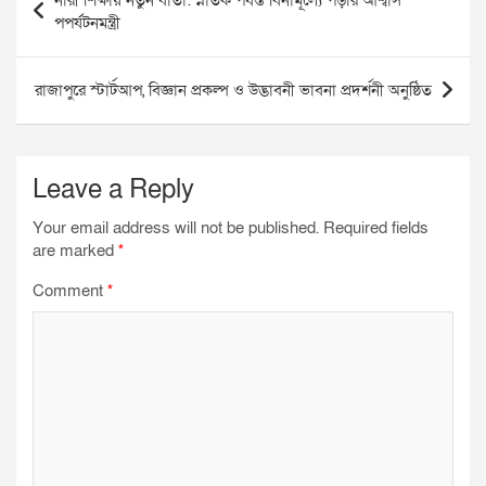
​নারী শিক্ষায় নতুন বার্তা: স্নাতক পর্যন্ত বিনামূল্যে পড়ার আশ্বাস
navigation
পপর্যটনমন্ত্রী
b
t
s
g
l
e
o
e
A
r
রাজাপুরে স্টার্টআপ, বিজ্ঞান প্রকল্প ও উদ্ভাবনী ভাবনা প্রদর্শনী অনুষ্ঠিত
o
r
p
a
k
p
m
Leave a Reply
Your email address will not be published.
Required fields
are marked
*
Comment
*