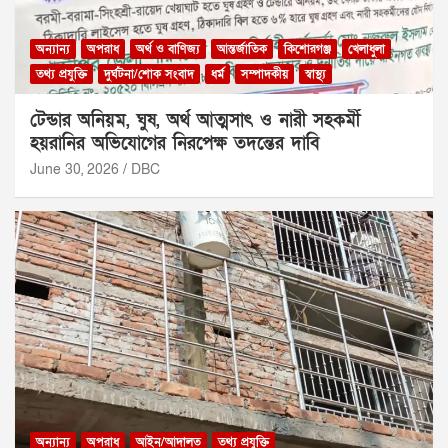
অন্যান্য
অপরাধ
অর্থ ও বাণিজ্য
আন্তর্জাতিক
কিশোরগঞ্জ
খেলাধুলা
তথ্য প্রযুক্তি
দুর্ঘটনা/শোক সংবাদ
ধর্ম
সম্পাদকীয়
স্বাস্থ্য
টেন্ডার অনিয়ম, ঘুষ, অর্থ আত্মসাৎ ও নারী সহকর্মী
হয়রানির অভিযোগের নিরপেক্ষ তদন্তের দাবি
June 30, 2026
DBC
অন্যান্য
অপরাধ
আইন/আদালত
তথ্য প্রযুক্তি