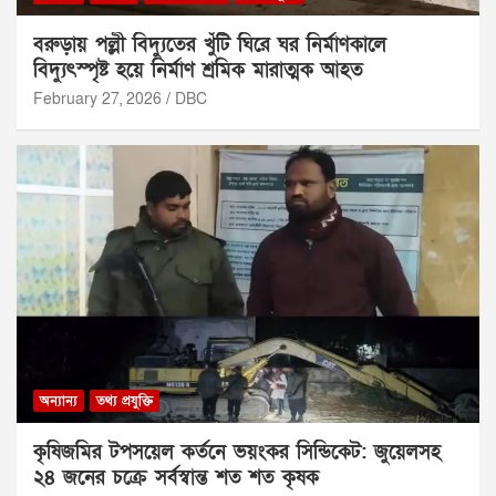
বরুড়ায় পল্লী বিদ্যুতের খুঁটি ঘিরে ঘর নির্মাণকালে
বিদ্যুৎস্পৃষ্ট হয়ে নির্মাণ শ্রমিক মারাত্মক আহত
February 27, 2026
DBC
অন্যান্য
তথ্য প্রযুক্তি
কৃষিজমির টপসয়েল কর্তনে ভয়ংকর সিন্ডিকেট: জুয়েলসহ
২৪ জনের চক্রে সর্বস্বান্ত শত শত কৃষক