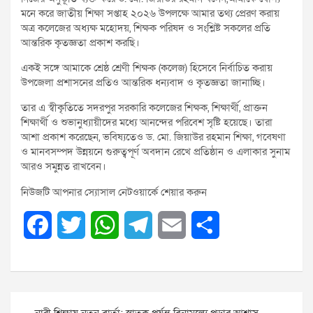
মনে করে জাতীয় শিক্ষা সপ্তাহ ২০২৬ উপলক্ষে আমার তথ্য প্রেরণ করায়
অত্র কলেজের অধ্যক্ষ মহোদয়, শিক্ষক পরিষদ ও সংশ্লিষ্ট সকলের প্রতি
আন্তরিক কৃতজ্ঞতা প্রকাশ করছি।
একই সঙ্গে আমাকে শ্রেষ্ঠ শ্রেণী শিক্ষক (কলেজ) হিসেবে নির্বাচিত করায়
উপজেলা প্রশাসনের প্রতিও আন্তরিক ধন্যবাদ ও কৃতজ্ঞতা জানাচ্ছি।
তার এ স্বীকৃতিতে সদরপুর সরকারি কলেজের শিক্ষক, শিক্ষার্থী, প্রাক্তন
শিক্ষার্থী ও শুভানুধ্যায়ীদের মধ্যে আনন্দের পরিবেশ সৃষ্টি হয়েছে। তারা
আশা প্রকাশ করেছেন, ভবিষ্যতেও ড. মো. জিয়াউর রহমান শিক্ষা, গবেষণা
ও মানবসম্পদ উন্নয়নে গুরুত্বপূর্ণ অবদান রেখে প্রতিষ্ঠান ও এলাকার সুনাম
আরও সমুন্নত রাখবেন।
নিউজটি আপনার স্যোসাল নেটওয়ার্কে শেয়ার করুন
F
T
W
T
E
S
a
w
h
e
m
h
c
i
a
l
a
a
Post
e
t
t
e
i
r