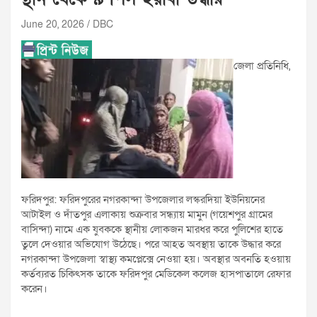
June 20, 2026
DBC
জেলা প্রতিনিধি,
ফরিদপুর: ফরিদপুরের নগরকান্দা উপজেলার লস্করদিয়া ইউনিয়নের
আটাইল ও দাঁতপুর এলাকায় শুক্রবার সন্ধ্যায় মামুন (গয়েশপুর গ্রামের
বাসিন্দা) নামে এক যুবককে স্থানীয় লোকজন মারধর করে পুলিশের হাতে
তুলে দেওয়ার অভিযোগ উঠেছে। পরে আহত অবস্থায় তাকে উদ্ধার করে
নগরকান্দা উপজেলা স্বাস্থ্য কমপ্লেক্সে নেওয়া হয়। অবস্থার অবনতি হওয়ায়
কর্তব্যরত চিকিৎসক তাকে ফরিদপুর মেডিকেল কলেজ হাসপাতালে রেফার
করেন।