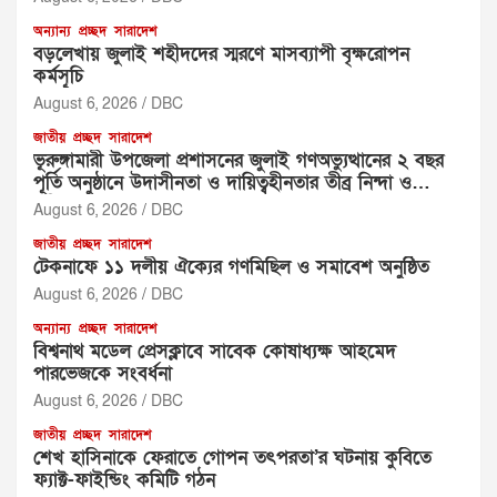
অন্যান্য
প্রচ্ছদ
সারাদেশ
বড়লেখায় জুলাই শহীদদের স্মরণে মাসব্যাপী বৃক্ষরোপন
কর্মসূচি
August 6, 2026
DBC
জাতীয়
প্রচ্ছদ
সারাদেশ
ভূরুঙ্গামারী উপজেলা প্রশাসনের জুলাই গণঅভ্যুত্থানের ২ বছর
পূর্তি অনুষ্ঠানে উদাসীনতা ও দায়িত্বহীনতার তীব্র নিন্দা ও
প্রতিবাদ
August 6, 2026
DBC
জাতীয়
প্রচ্ছদ
সারাদেশ
টেকনাফে ১১ দলীয় ঐক্যের গণমিছিল ও সমাবেশ অনুষ্ঠিত
August 6, 2026
DBC
অন্যান্য
প্রচ্ছদ
সারাদেশ
বিশ্বনাথ মডেল প্রেসক্লাবে সাবেক কোষাধ্যক্ষ আহমেদ
পারভেজকে সংবর্ধনা
August 6, 2026
DBC
জাতীয়
প্রচ্ছদ
সারাদেশ
শেখ হাসিনাকে ফেরাতে গোপন তৎপরতা’র ঘটনায় কুবিতে
ফ্যাক্ট-ফাইন্ডিং কমিটি গঠন