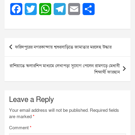
F
T
W
T
E
S
a
w
h
e
m
h
c
i
a
l
a
a
Post
e
t
t
e
i
r
ফরিদপুরের নগরকান্দায় শ্বশুরবাড়িতে জামাতার মরদেহ উদ্ধার
navigation
b
t
s
g
l
e
রাশিয়াতে স্কলারশিপ মাধ্যমে লেখাপড়া সুযোগ পেলেন রামগড়ে মেধাবী
o
e
A
r
শিক্ষার্থী ফারহান
o
r
p
a
k
p
m
Leave a Reply
Your email address will not be published.
Required fields
are marked
*
Comment
*