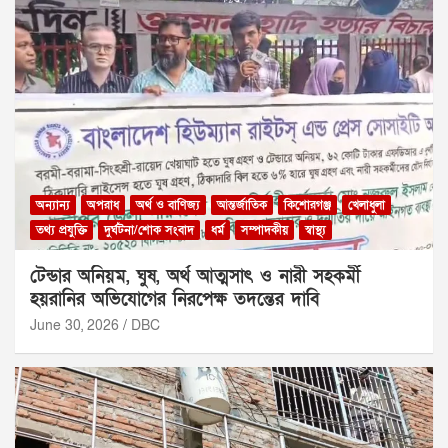
অন্যান্য
অপরাধ
অর্থ ও বাণিজ্য
আন্তর্জাতিক
কিশোরগঞ্জ
খেলাধুলা
তথ্য প্রযুক্তি
দুর্ঘটনা/শোক সংবাদ
ধর্ম
সম্পাদকীয়
স্বাস্থ্য
টেন্ডার অনিয়ম, ঘুষ, অর্থ আত্মসাৎ ও নারী সহকর্মী
হয়রানির অভিযোগের নিরপেক্ষ তদন্তের দাবি
June 30, 2026
DBC