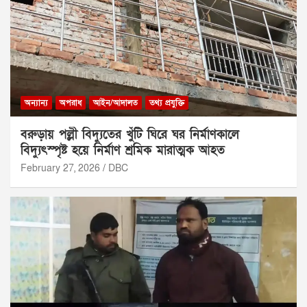
অন্যান্য
অপরাধ
আইন/আদালত
তথ্য প্রযুক্তি
বরুড়ায় পল্লী বিদ্যুতের খুঁটি ঘিরে ঘর নির্মাণকালে
বিদ্যুৎস্পৃষ্ট হয়ে নির্মাণ শ্রমিক মারাত্মক আহত
February 27, 2026
DBC