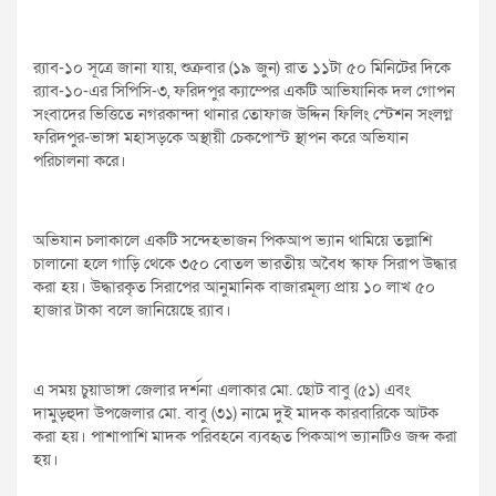
র‌্যাব-১০ সূত্রে জানা যায়, শুক্রবার (১৯ জুন) রাত ১১টা ৫০ মিনিটের দিকে
র‌্যাব-১০-এর সিপিসি-৩, ফরিদপুর ক্যাম্পের একটি আভিযানিক দল গোপন
সংবাদের ভিত্তিতে নগরকান্দা থানার তোফাজ উদ্দিন ফিলিং স্টেশন সংলগ্ন
ফরিদপুর-ভাঙ্গা মহাসড়কে অস্থায়ী চেকপোস্ট স্থাপন করে অভিযান
পরিচালনা করে।
অভিযান চলাকালে একটি সন্দেহভাজন পিকআপ ভ্যান থামিয়ে তল্লাশি
চালানো হলে গাড়ি থেকে ৩৫০ বোতল ভারতীয় অবৈধ স্কাফ সিরাপ উদ্ধার
করা হয়। উদ্ধারকৃত সিরাপের আনুমানিক বাজারমূল্য প্রায় ১০ লাখ ৫০
হাজার টাকা বলে জানিয়েছে র‌্যাব।
এ সময় চুয়াডাঙ্গা জেলার দর্শনা এলাকার মো. ছোট বাবু (৫১) এবং
দামুড়হুদা উপজেলার মো. বাবু (৩১) নামে দুই মাদক কারবারিকে আটক
করা হয়। পাশাপাশি মাদক পরিবহনে ব্যবহৃত পিকআপ ভ্যানটিও জব্দ করা
হয়।