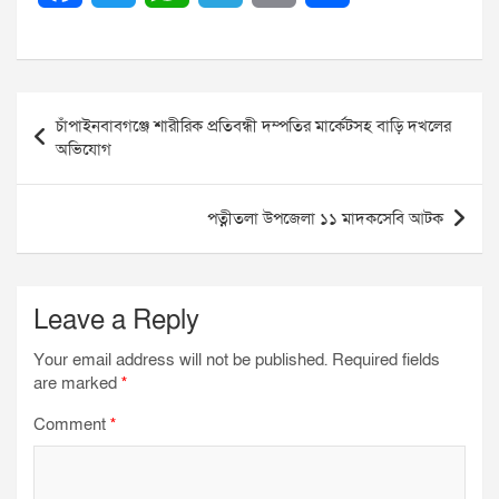
a
w
h
e
m
h
c
i
a
l
a
a
Post
e
t
t
e
i
r
চাঁপাইনবাবগঞ্জে শারীরিক প্রতিবন্ধী দম্পতির মার্কেটসহ বাড়ি দখলের
navigation
অভিযোগ
b
t
s
g
l
e
o
e
A
r
পত্নীতলা উপজেলা ১১ মাদকসেবি আটক
o
r
p
a
k
p
m
Leave a Reply
Your email address will not be published.
Required fields
are marked
*
Comment
*