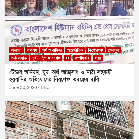
অন্যান্য
অপরাধ
অর্থ ও বাণিজ্য
আন্তর্জাতিক
কিশোরগঞ্জ
খেলাধুলা
তথ্য প্রযুক্তি
দুর্ঘটনা/শোক সংবাদ
ধর্ম
সম্পাদকীয়
স্বাস্থ্য
টেন্ডার অনিয়ম, ঘুষ, অর্থ আত্মসাৎ ও নারী সহকর্মী
হয়রানির অভিযোগের নিরপেক্ষ তদন্তের দাবি
June 30, 2026
DBC