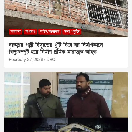
অন্যান্য
অপরাধ
আইন/আদালত
তথ্য প্রযুক্তি
বরুড়ায় পল্লী বিদ্যুতের খুঁটি ঘিরে ঘর নির্মাণকালে
বিদ্যুৎস্পৃষ্ট হয়ে নির্মাণ শ্রমিক মারাত্মক আহত
February 27, 2026
DBC