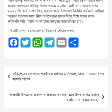
আমি গুরুত্ব সহকারে দেখি ও সমাধান করার চেষ্টা করি। তিনি আরও বলেন,
আমরা সরকারের দায়িত্ব পালন করতে এসেছি। তাই আমি আমার সাধ্য
মতো চেষ্টা করি ভালো কিছু করার। আমি উপজেলা নির্বাহী কর্মকর্তা সেলিনা
আক্তার স্যারকে সাথে নিয়ে উপজেলার সরেজমিনে গিয়ে সকল কাজ
পরিদর্শন করি। আমি আপনাদের সকলের সহযোগিতা চাই।
নিউজটি আপনার স্যোসাল নেটওয়ার্কে শেয়ার করুন
F
T
W
T
E
S
a
w
h
e
m
h
c
i
a
l
a
a
Post
e
t
t
e
i
r
ফরিদপুরের সদরপুরে শাশুড়িকে ধর্ষণের অভিযোগ, ৯৯৯-এ ফোনের পর
navigation
জামাই আটক
b
t
s
g
l
e
o
e
A
r
বারহাট্টা উপজেলা প্রকল্প বাস্তবায়ন কর্মকর্তা তার উপর অর্পিত কর্মকে
ধর্মের ন্যায় পালন করছেন
o
r
p
a