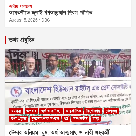
জাতীয়
সারাদেশ
আমতলীতে জুলাই গণঅভ্যুত্থান দিবস পালিত
August 5, 2026
DBC
তথ্য প্রযুক্তি
অন্যান্য
অপরাধ
অর্থ ও বাণিজ্য
আন্তর্জাতিক
কিশোরগঞ্জ
খেলাধুলা
তথ্য প্রযুক্তি
দুর্ঘটনা/শোক সংবাদ
ধর্ম
সম্পাদকীয়
স্বাস্থ্য
টেন্ডার অনিয়ম, ঘুষ, অর্থ আত্মসাৎ ও নারী সহকর্মী