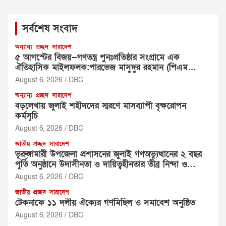
r
c
সর্বশেষ সংবাদ
h
অন্যান্য
প্রচ্ছদ
সারাদেশ
৫ আগস্টের বিজয়—গণতন্ত্র পুনঃপ্রতিষ্ঠার সংগ্রামে এক
ঐতিহাসিক মাইলফলক:পারভেজ মাসুদুর রহমান (পিএম
রহমান)
August 6, 2026
DBC
অন্যান্য
প্রচ্ছদ
সারাদেশ
বড়লেখায় জুলাই শহীদদের স্মরণে মাসব্যাপী বৃক্ষরোপন
কর্মসূচি
August 6, 2026
DBC
জাতীয়
প্রচ্ছদ
সারাদেশ
ভূরুঙ্গামারী উপজেলা প্রশাসনের জুলাই গণঅভ্যুত্থানের ২ বছর
পূর্তি অনুষ্ঠানে উদাসীনতা ও দায়িত্বহীনতার তীব্র নিন্দা ও
প্রতিবাদ
August 6, 2026
DBC
জাতীয়
প্রচ্ছদ
সারাদেশ
টেকনাফে ১১ দলীয় ঐক্যের গণমিছিল ও সমাবেশ অনুষ্ঠিত
August 6, 2026
DBC