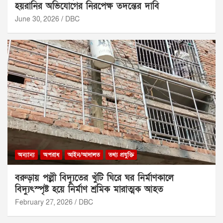
হয়রানির অভিযোগের নিরপেক্ষ তদন্তের দাবি
June 30, 2026
DBC
অন্যান্য
অপরাধ
আইন/আদালত
তথ্য প্রযুক্তি
বরুড়ায় পল্লী বিদ্যুতের খুঁটি ঘিরে ঘর নির্মাণকালে
বিদ্যুৎস্পৃষ্ট হয়ে নির্মাণ শ্রমিক মারাত্মক আহত
February 27, 2026
DBC