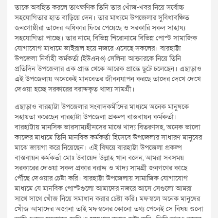
তাকে অবহিত করলে তাৎক্ষণিক তিনি তার খোঁজ-খবর নিয়ে সর্বোচ্চ
সহযোগিতার হাত বাড়িয়ে দেন। তার মাধ্যমে উপজেলার সুবিধাবঞ্চিত
জনগোষ্ঠীরা তাদের অধিকার ফিরে পেয়েছে ও সরকারি সকল সাহায্য
সহযোগিতা পাচ্ছে। তার নামে, বিভিন্ন শিরোনামে বিভিন্ন পোস্ট সামাজিক
যোগাযোগ মাধ্যমে ভাইরাল হয়ে নজরে এসেছে সকলের। বারহাট্টা
উপজেলা নির্বাহী কর্মকর্তা (ইউএনও) সেলিনা আক্তারকে নিয়ে তিনি
প্রতিদিন উপজেলার এক প্রান্ত থেকে আরেক প্রান্তে ছুটে চলেছেন। এছাড়াও
এই উপজেলায় অনেকেই মানবেতর জীবনযাপন করছে তাদের দেখে দেখে
দেওয়া হচ্ছে সরকারের বরাদ্দকৃত খাদ্য সামগ্রী।
এছাড়াও বারহাট্টা উপজেলার সংবাদকর্মীদের মাধ্যমে অনেক মানুষকে
সহায়তা করেছেন বারহাট্টা উপজেলা প্রকল্প বাস্তবায়ন কর্মকর্তা।
বারহাট্টায় মানসিক ভারসাম্যহীনদের মাঝে খাদ্য বিতরণসহ, অনেক ভালো
কাজের মাধ্যমে তিনি মানবিক কর্মকর্তা হিসেবে উপজেলার সাধারণ মানুষের
মাঝে জায়গা করে নিয়েছেন। এই বিষয়ে বারহাট্টা উপজেলা প্রকল্প
বাস্তবায়ন কর্মকর্তা মোঃ উবায়েদ উল্লাহ খান বলেন, আমরা সবসময়
সরকারের দেওয়া সকল প্রকার বরাদ্দ ও খাদ্য সামগ্রী জনগণের কাছে
পৌঁছে দেওয়ার চেষ্টা করি। বারহাট্টা উপজেলায় সামাজিক যোগাযোগ
মাধ্যমে যে মানবিক পোস্টগুলো আমাদের নজরে আসে সেগুলো আমরা
সাথে সাথে খোঁজ নিয়ে সমাধান করার চেষ্টা করি। মফস্বলে অনেক মানুষের
খোঁজ আমাদের অজানা তাই মফস্বলের কোনো তথ্য পেলেই সে বিষয় গুলো