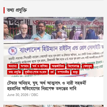
তথ্য প্রযুক্তি
অন্যান্য
অপরাধ
অর্থ ও বাণিজ্য
আন্তর্জাতিক
কিশোরগঞ্জ
খেলাধুলা
তথ্য প্রযুক্তি
দুর্ঘটনা/শোক সংবাদ
ধর্ম
সম্পাদকীয়
স্বাস্থ্য
টেন্ডার অনিয়ম, ঘুষ, অর্থ আত্মসাৎ ও নারী সহকর্মী
হয়রানির অভিযোগের নিরপেক্ষ তদন্তের দাবি
June 30, 2026
DBC