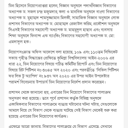
ডিন হিসেবে নিয়োগপ্রাপ্তরা হলেন, বিজ্ঞান অনুষদে পদার্থবিজ্ঞান বিভাগের
অধ্যাপক ড. সজল চন্দ্র মজুমদার, কলা ও মানবিক অনুষদে বাংলা বিভাগের
অধ্যাপক ড. মুহাম্মদ শামসুজ্জামান মিলকী, সামাজিক বিজ্ঞান অনুষদে লোক
প্রশাসন বিভাগের অধ্যাপক ড. মোহাম্মদ রেজাউল করিম, প্রকৌশল অনুষদে
সিএসই বিভাগের সহযোগী অধ্যাপক ড. মাহমুদুল হাছান এবং ব্যবসায়
শিক্ষা অনুষদে ফিনান্স এন্ড ব্যাংকিং বিভাগের সহযোগী অধ্যাপক ড. মো:
এমদাদুল হক।
নিয়োগসংক্রান্ত অফিস আদেশে বলা হয়েছে, ১০৯ এবং ১১০তম সিন্ডিকেট
সভায় গৃহীত সিদ্ধান্তের প্রেক্ষিতে কুমিল্লা বিশ্ববিদ্যালয় আইন-২০০৬ এর
ধারা ২২, ডিন নিয়োগের বিষয়ে গঠিত কমিটির রিপোর্ট এবং ডিন নিয়োগের
বিষয়ে রিট পিটিশন নং-৩০৪৫ অব ২০২০ এবং পরবর্তীতে ‘সিভিল পিটিশন
ফর লিভ টু অ্যাপিল’ নং ৯৩৭ অব ২০২০ এর উপর আইন উপদেষ্টার
পরামর্শ বিবেচনায় উপাচার্য ডিন নিয়োগের নির্দেশ প্রদান করেছেন।
প্রশাসন থেকে জানানো হয়, এবারের ডিন নিয়োগে বিভাগের পালাক্রম
অনুসরণ করা হয়েছে। তবে পূর্বে প্রশাসন কর্তৃক বিভিন্ন অনুষদে
একাধিকবার বিভাগের পালাক্রমে ব্যত্যয় ঘটানোর ঘটনা ঘটায়, সেগুলোকে
আমলে নিয়ে যে বিভাগ থেকে ব্যত্যয় ঘটেছে সেই বিভাগ থেকেই শুরু করা
হয়েছে এবারের ডিন নিয়োগের কার্যক্রম।
এক্ষেত্রে আরো জানায়, বিভাগের পালাক্রমে যে বিভাগ এসেছে, সেখানে