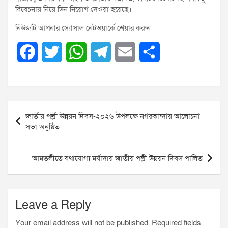
বিবেচনায় নিয়ে ডিন নিয়োগ দেওয়া হয়েছে।
নিউজটি আপনার স্যোসাল নেটওয়ার্কে শেয়ার করুন
F
T
W
T
E
S
a
w
h
e
m
h
c
i
a
l
a
a
Post
e
t
t
e
i
r
জাতীয় পল্লী উন্নয়ন দিবস-২০২৬ উপলক্ষে নগরকান্দায় আলোচনা
navigation
সভা অনুষ্ঠিত
b
t
s
g
l
e
o
e
A
r
আমতলীতে যথাযোগ্য মর্যাদায় জাতীয় পল্লী উন্নয়ন দিবস পালিত
o
r
p
a
k
p
m
Leave a Reply
Your email address will not be published.
Required fields