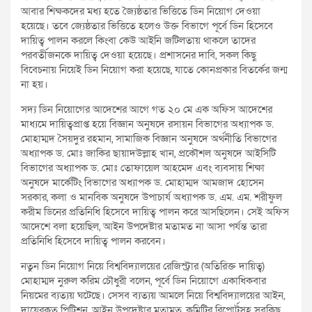
আবার শিক্ষকদের মধ্য হতে জৈ্যষ্ঠতার ভিত্তিতে ডিন নিয়োগ দেওয়া
হয়েছে। তবে জ্যেষ্ঠতার ভিত্তিতে হলেও উক্ত বিভাগে পূর্বে ডিন হিসেবে
দায়িত্ব পালন করলে কিংবা কেউ আইনি জটিলতায় থাকলে তাদের
পরবর্তীজনকে দায়িত্ব দেওয়া হয়েছে। প্রশাসনের দাবি, সকল কিছু
বিবেচনায় নিয়েই ডিন নিয়োগ করা হয়েছে, যাতে কোনপ্রকার বিতর্কের জন্ম
না হয়।
সদ্য ডিন নিয়োগের আদেশের আগে গত ২০ মে এক অফিস আদেশের
মাধ্যমে দায়িত্বপ্রাপ্ত হয়ে বিজ্ঞান অনুষদে রসায়ন বিভাগের অধ্যাপক ড.
মোহাম্মদ সৈয়দুর রহমান, সামাজিক বিজ্ঞান অনুষদে অর্থনীতি বিভাগের
অধ্যাপক ড. মোঃ জাকির ছায়াদউল্লাহ খান, প্রকৌশল অনুষদে আইসিটি
বিভাগের অধ্যাপক ড. মোঃ তোফায়েল আহমেদ এবং ব্যবসায় শিক্ষা
অনুষদে মার্কেটিং বিভাগের অধ্যাপক ড. মোহাম্মদ আমজাদ হোসেন
সরকার, কলা ও মানবিক অনুষদে উপাচার্য অধ্যাপক ড. এম. এম. শরীফুল
করীম ডিনের প্রতিনিধি হিসেবে দায়িত্ব পালন করে আসছিলেন। সেই অফিস
আদেশে বলা হয়েছিল, আইন উপদেষ্টার মতামত না আসা পর্যন্ত তারা
প্রতিনিধি হিসেবে দায়িত্ব পালন করবেন।
নতুন ডিন নিয়োগ নিয়ে বিশ্ববিদ্যালয়ের রেজিস্ট্রার (অতিরিক্ত দায়িত্ব)
মোহাম্মদ নুরুল করিম চৌধুরী বলেন, পূর্বে ডিন নিয়োগে একাধিকবার
নিয়মের ব্যত্যয় ঘটেছে। সেসব ব্যত্যয় আমলে নিয়ে বিশ্ববিদ্যালয়ের আইন,
দায়েরকৃত পিটিশন, আইন উপদেষ্টার মতামত, কমিটির রিপোর্টসহ সবকিছু