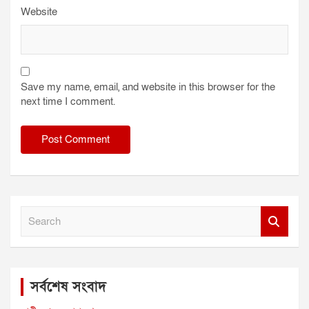
Website
Save my name, email, and website in this browser for the
next time I comment.
S
e
a
r
c
সর্বশেষ সংবাদ
h