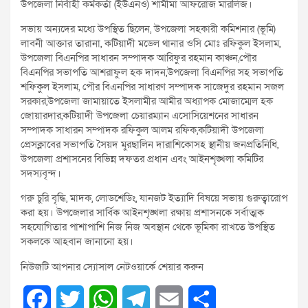
উপজেলা নির্বাহী কর্মকর্তা (ইউএনও) শামীমা আফরোজ মারলিজ।
সভায় অন্যদের মধ্যে উপস্থিত ছিলেন, উপজেলা সহকারী কমিশনার (ভূমি)
লাবনী আক্তার তারানা, কটিয়াদী মডেল থানার ওসি মোঃ রফিকুল ইসলাম,
উপজেলা বিএনপির সাধারন সম্পাদক আরিফুর রহমান কাঞ্চন,পৌর
বিএনপির সভাপতি আশরাফুল হক দাদন,উপজেলা বিএনপির সহ সভাপতি
শফিকুল ইসলাম, পৌর বিএনপির সাধারণ সম্পাদক সাজেদুর রহমান সজল
সরকার,উপজেলা জামায়াতে ইসলামীর আমীর অধ্যাপক মোজাম্মেল হক
জোয়ারদার,কটিয়াদী উপজেলা চেয়ারম্যান এসোসিয়েশনের সাধারন
সম্পাদক সাধারন সম্পাদক রফিকুল আলম রফিক,কটিয়াদী উপজেলা
প্রেসক্লাবের সভাপতি সৈয়দ মুরছালিন দারাশিকোসহ স্থানীয় জনপ্রতিনিধি,
উপজেলা প্রশাসনের বিভিন্ন দফতর প্রধান এবং আইনশৃঙ্খলা কমিটির
সদস্যবৃন্দ।
গরু চুরি বৃদ্ধি, মাদক, লোডশেডিং, যানজট ইত্যাদি বিষয়ে সভায় গুরুত্বারোপ
করা হয়। উপজেলার সার্বিক আইনশৃঙ্খলা রক্ষায় প্রশাসনকে সর্বাত্মক
সহযোগিতার পাশাপাশি নিজ নিজ অবস্থান থেকে ভূমিকা রাখতে উপস্থিত
সকলকে আহবান জানানো হয়।
নিউজটি আপনার স্যোসাল নেটওয়ার্কে শেয়ার করুন
F
T
W
T
E
S