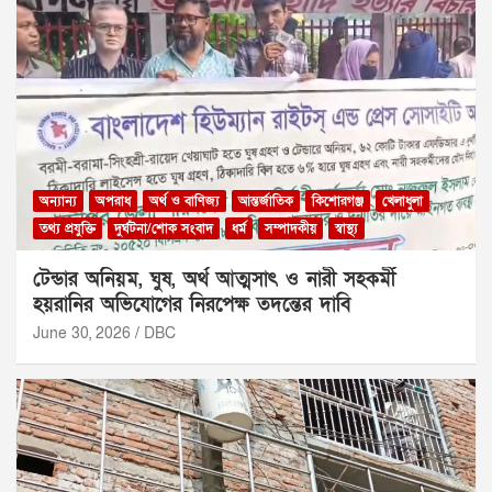
অন্যান্য
অপরাধ
অর্থ ও বাণিজ্য
আন্তর্জাতিক
কিশোরগঞ্জ
খেলাধুলা
তথ্য প্রযুক্তি
দুর্ঘটনা/শোক সংবাদ
ধর্ম
সম্পাদকীয়
স্বাস্থ্য
টেন্ডার অনিয়ম, ঘুষ, অর্থ আত্মসাৎ ও নারী সহকর্মী
হয়রানির অভিযোগের নিরপেক্ষ তদন্তের দাবি
June 30, 2026
DBC