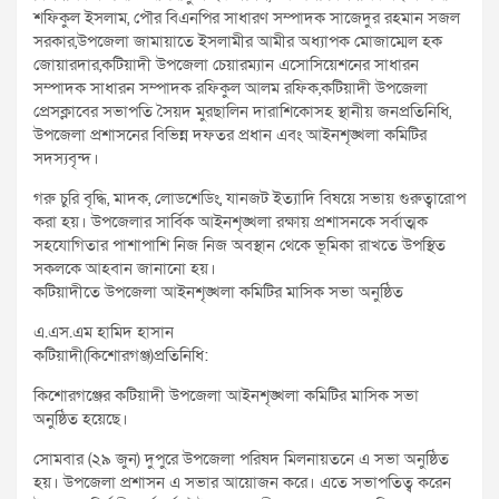
শফিকুল ইসলাম, পৌর বিএনপির সাধারণ সম্পাদক সাজেদুর রহমান সজল
সরকার,উপজেলা জামায়াতে ইসলামীর আমীর অধ্যাপক মোজাম্মেল হক
জোয়ারদার,কটিয়াদী উপজেলা চেয়ারম্যান এসোসিয়েশনের সাধারন
সম্পাদক সাধারন সম্পাদক রফিকুল আলম রফিক,কটিয়াদী উপজেলা
প্রেসক্লাবের সভাপতি সৈয়দ মুরছালিন দারাশিকোসহ স্থানীয় জনপ্রতিনিধি,
উপজেলা প্রশাসনের বিভিন্ন দফতর প্রধান এবং আইনশৃঙ্খলা কমিটির
সদস্যবৃন্দ।
গরু চুরি বৃদ্ধি, মাদক, লোডশেডিং, যানজট ইত্যাদি বিষয়ে সভায় গুরুত্বারোপ
করা হয়। উপজেলার সার্বিক আইনশৃঙ্খলা রক্ষায় প্রশাসনকে সর্বাত্মক
সহযোগিতার পাশাপাশি নিজ নিজ অবস্থান থেকে ভূমিকা রাখতে উপস্থিত
সকলকে আহবান জানানো হয়।
কটিয়াদীতে উপজেলা আইনশৃঙ্খলা কমিটির মাসিক সভা অনুষ্ঠিত
এ.এস.এম হামিদ হাসান
কটিয়াদী(কিশোরগঞ্জ)প্রতিনিধি:
কিশোরগঞ্জের কটিয়াদী উপজেলা আইনশৃঙ্খলা কমিটির মাসিক সভা
অনুষ্ঠিত হয়েছে।
সোমবার (২৯ জুন) দুপুরে উপজেলা পরিষদ মিলনায়তনে এ সভা অনুষ্ঠিত
হয়। উপজেলা প্রশাসন এ সভার আয়োজন করে। এতে সভাপতিত্ব করেন