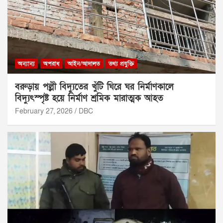
অন্যান্য
অপরাধ
আইন/আদালত
তথ্য প্রযুক্তি
বরুড়ায় পল্লী বিদ্যুতের খুঁটি ঘিরে ঘর নির্মাণকালে
বিদ্যুৎস্পৃষ্ট হয়ে নির্মাণ শ্রমিক মারাত্মক আহত
February 27, 2026
DBC