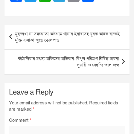
a
w
h
e
m
h
c
i
a
l
a
a
Post
e
t
t
e
i
r
মুছলেখা না সমঝোতা অষ্টগ্রাম থানায় ইয়াবাসহ যুবক আটক রাতেই
navigation
মুক্তি এলাকা জুড়ে তোলপাড় ‎ ‎
b
t
s
g
l
e
o
e
A
r
কাঁঠালিয়ায় মৎস্য অফিসের অভিযান: বিপুল পরিমাণ নিষিদ্ধ চায়না
দুয়ারী ও বেহুন্দি জাল জব্দ
o
r
p
a
k
p
m
Leave a Reply
Your email address will not be published.
Required fields
are marked
*
Comment
*