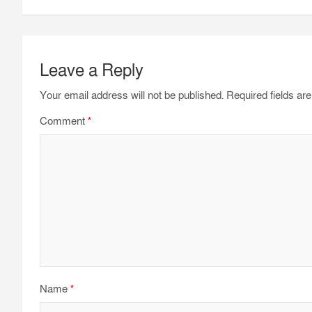
o
e
A
r
o
r
p
a
k
p
m
Leave a Reply
Your email address will not be published.
Required fields a
Comment
*
Name
*