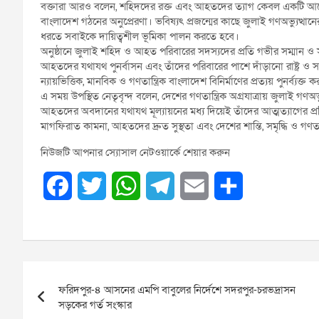
বক্তারা আরও বলেন, শহিদদের রক্ত এবং আহতদের ত্যাগ কেবল একটি আন্দ
বাংলাদেশ গঠনের অনুপ্রেরণা। ভবিষ্যৎ প্রজন্মের কাছে জুলাই গণঅভ্যুত
ধরতে সবাইকে দায়িত্বশীল ভূমিকা পালন করতে হবে।
অনুষ্ঠানে জুলাই শহিদ ও আহত পরিবারের সদস্যদের প্রতি গভীর সম্মান ও সং
আহতদের যথাযথ পুনর্বাসন এবং তাঁদের পরিবারের পাশে দাঁড়ানো রাষ্ট্র ও
ন্যায়ভিত্তিক, মানবিক ও গণতান্ত্রিক বাংলাদেশ বিনির্মাণের প্রত্যয় পুনর্ব্যক্ত 
এ সময় উপস্থিত নেতৃবৃন্দ বলেন, দেশের গণতান্ত্রিক অগ্রযাত্রায় জুলাই গ
আহতদের অবদানের যথাযথ মূল্যায়নের মধ্য দিয়েই তাঁদের আত্মত্যাগের প্রত
মাগফিরাত কামনা, আহতদের দ্রুত সুস্থতা এবং দেশের শান্তি, সমৃদ্ধি ও গণ
নিউজটি আপনার স্যোসাল নেটওয়ার্কে শেয়ার করুন
F
T
W
T
E
S
a
w
h
e
m
h
c
i
a
l
a
a
Post
e
t
t
e
i
r
ফরিদপুর-৪ আসনের এমপি বাবুলের নির্দেশে সদরপুর-চরভদ্রাসন
navigation
b
t
s
g
l
e
সড়কের গর্ত সংস্কার