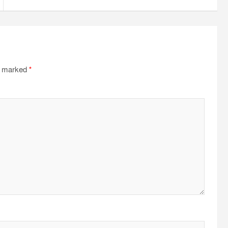
re marked
*