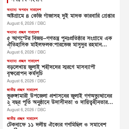
অন্যান্য
অপরাধ
সারাদেশ
অষ্টগ্রামে ৪ কেজি গাঁজাসহ দুই মাদক কারবারি গ্রেপ্তার
August 6, 2026
DBC
অন্যান্য
প্রচ্ছদ
সারাদেশ
৫ আগস্টের বিজয়—গণতন্ত্র পুনঃপ্রতিষ্ঠার সংগ্রামে এক
ঐতিহাসিক মাইলফলক:পারভেজ মাসুদুর রহমান
(পিএম রহমান)
August 6, 2026
DBC
অন্যান্য
প্রচ্ছদ
সারাদেশ
বড়লেখায় জুলাই শহীদদের স্মরণে মাসব্যাপী
বৃক্ষরোপন কর্মসূচি
August 6, 2026
DBC
জাতীয়
প্রচ্ছদ
সারাদেশ
ভূরুঙ্গামারী উপজেলা প্রশাসনের জুলাই গণঅভ্যুত্থানের
২ বছর পূর্তি অনুষ্ঠানে উদাসীনতা ও দায়িত্বহীনতার
তীব্র নিন্দা ও প্রতিবাদ
August 6, 2026
DBC
জাতীয়
প্রচ্ছদ
সারাদেশ
টেকনাফে ১১ দলীয় ঐক্যের গণমিছিল ও সমাবেশ