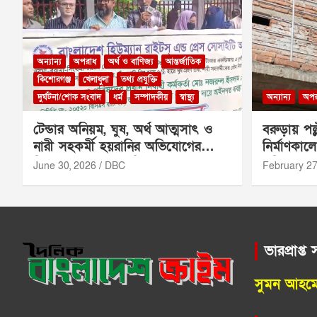
অন্যান্য
অপরাধ
অর্থ ও বাণিজ্য
আন্তর্জাতিক
কিশোরগঞ্জ
খেলাধুলা
তথ্য প্রযুক্তি
দুর্ঘটনা/শোক সংবাদ
ধর্ম
সম্পাদকীয়
স্বাস্থ্য
অন্যান্য
অপর
টেন্ডার অনিয়ম, ঘুষ, অর্থ আত্মসাৎ ও
বরুড়ায় পল
নারী সহকর্মী হয়রানির অভিযোগের
নির্মাণকালে 
নিরপেক্ষ তদন্তের দাবি
শ্রমিক মা
June 30, 2026
DBC
February 27
ভারপ্রাপ্ত
সুমন আহম