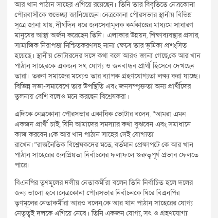
আর খান পাঠান সাহের এগিয়ে রয়েছেন। তিনি তার বিবৃতিতে নেত্রকোনা
পৌরবাসীকে শুভেচ্ছা জানিয়েছেন।নেত্রকোনা পৌরসভার স্থানীয় বিভিন্ন
সূত্রে জানা যায়, দীর্ঘদিন ধরে জনসেবামূলক কর্মকাণ্ডের মাধ্যমে সাধারণ
মানুষের আস্থা অর্জন করেছেন তিনি। এলাকার উন্নয়ন, শিক্ষাব্যবস্থার প্রসার,
সামাজিক নিরাপত্তা নিশ্চিতকরণসহ নানা ক্ষেত্রে তার ভূমিকা প্রশংসিত
হয়েছে। স্থানীয় ভোটারদের সঙ্গে কথা বলে আরও জানা গেছে,কে আর খান
পাঠান সাহেরকে একজন সৎ, যোগ্য ও জনবান্ধব প্রার্থী হিসেবে দেখছেন
তারা। তরুণ সমাজের মধ্যেও তার ব্যাপক গ্রহণযোগ্যতা লক্ষ্য করা যাচ্ছে।
বিভিন্ন সভা-সমাবেশে তার উপস্থিতি এবং জনসম্পৃক্ততা অন্য প্রার্থীদের
তুলনায় বেশি বলেও মনে করছেন বিশ্লেষকরা।
এদিকে নেত্রকোনা পৌরসভার একাধিক ভোটার বলেন, “আমরা এমন
একজন প্রার্থী চাই, যিনি আমাদের সমস্যার কথা বুঝবেন এবং সমাধানে
কাজ করবেন।কে আর খান পাঠান সাহের সেই যোগ্যতা
রাখেন।”রাজনৈতিক বিশ্লেষকদের মতে, বর্তমান প্রেক্ষাপটে কে আর খান
পাঠান সাহেরের জনপ্রিয়তা নির্বাচনের ফলাফলে গুরুত্বপূর্ণ প্রভাব ফেলতে
পারে।
বিএনপির তৃণমূলের দলীয় নেতাকর্মীরা বলেন তিনি নির্বাচিত হলে দলের
জন্য ভালো হবে।নেত্রকোনা পৌরসভার নির্বাচনকে ঘিরে বিএনপির
তৃণমূলের নেতাকর্মীরা আরও বলেন,কে আর খান পাঠান সাহেরের যোগ্য
নেতৃত্বই দলকে এগিয়ে নেবে। তিনি একজন যোগ্য, সৎ ও গ্রহণযোগ্য