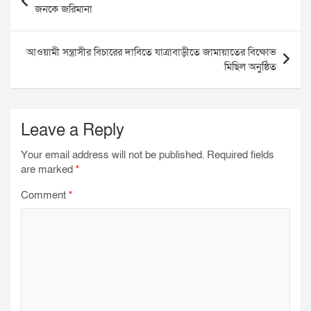
navigation
জনকে জরিমানা
b
t
s
g
l
e
o
e
A
r
আওয়ামী সন্ত্রাসীর বিচারের দাবিতে যাত্রাবাড়ীতে জামায়াতের বিক্ষোভ
মিছিল অনুষ্ঠিত
o
r
p
a
k
p
m
Leave a Reply
Your email address will not be published.
Required fields
are marked
*
Comment
*