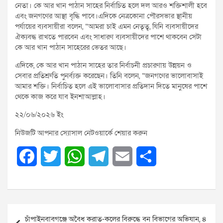
নেতা। কে আর খান পাঠান সাহের নির্বাচিত হলে দল আরও শক্তিশালী হবে
এবং জনগণের আস্থা বৃদ্ধি পাবে।এদিকে নেত্রকোনা পৌরসভার স্থানীয়
পর্যায়ের ব্যবসায়ীরা বলেন, “আমরা চাই এমন নেতৃত্ব, যিনি ব্যবসায়ীদের
ঐক্যবদ্ধ রাখতে পারবেন এবং সাধারণ ব্যবসায়ীদের পাশে থাকবেন সেটা
কে আর খান পাঠান সাহেরের ভেতর আছে।
এদিকে, কে আর খান পাঠান সাহের তার নির্বাচনী প্রচারণায় উন্নয়ন ও
সেবার প্রতিশ্রুতি পুনর্ব্যক্ত করেছেন। তিনি বলেন, “জনগণের ভালোবাসাই
আমার শক্তি। নির্বাচিত হলে এই ভালোবাসার প্রতিদান দিতে মানুষের পাশে
থেকে কাজ করে যাব ইনশাআল্লাহ।
২২/০৬/২০২৬ ইং
নিউজটি আপনার স্যোসাল নেটওয়ার্কে শেয়ার করুন
F
T
W
T
E
S
a
w
h
e
m
h
c
i
a
l
a
a
Post
e
t
t
e
i
r
চাঁপাইনবাবগঞ্জে অবৈধ করাত-কলের বিরুদ্ধে বন বিভাগের অভিযান, ৪