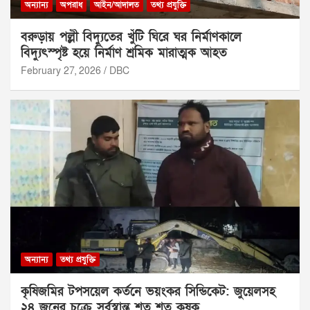
অন্যান্য
অপরাধ
আইন/আদালত
তথ্য প্রযুক্তি
বরুড়ায় পল্লী বিদ্যুতের খুঁটি ঘিরে ঘর নির্মাণকালে
বিদ্যুৎস্পৃষ্ট হয়ে নির্মাণ শ্রমিক মারাত্মক আহত
February 27, 2026
DBC
অন্যান্য
তথ্য প্রযুক্তি
কৃষিজমির টপসয়েল কর্তনে ভয়ংকর সিন্ডিকেট: জুয়েলসহ
২৪ জনের চক্রে সর্বস্বান্ত শত শত কৃষক