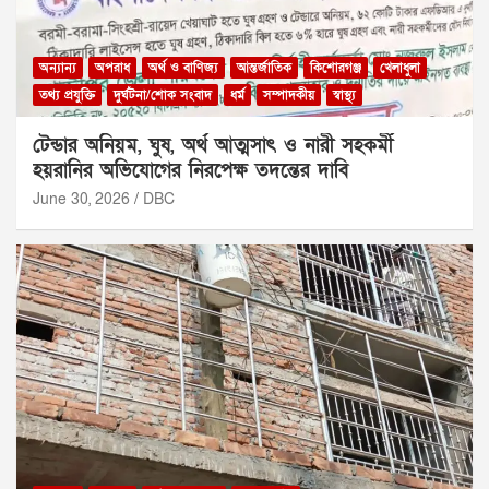
অন্যান্য
অপরাধ
অর্থ ও বাণিজ্য
আন্তর্জাতিক
কিশোরগঞ্জ
খেলাধুলা
তথ্য প্রযুক্তি
দুর্ঘটনা/শোক সংবাদ
ধর্ম
সম্পাদকীয়
স্বাস্থ্য
টেন্ডার অনিয়ম, ঘুষ, অর্থ আত্মসাৎ ও নারী সহকর্মী
হয়রানির অভিযোগের নিরপেক্ষ তদন্তের দাবি
June 30, 2026
DBC