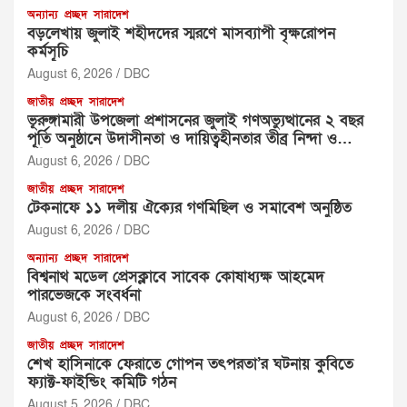
অন্যান্য
প্রচ্ছদ
সারাদেশ
বড়লেখায় জুলাই শহীদদের স্মরণে মাসব্যাপী বৃক্ষরোপন
কর্মসূচি
August 6, 2026
DBC
জাতীয়
প্রচ্ছদ
সারাদেশ
ভূরুঙ্গামারী উপজেলা প্রশাসনের জুলাই গণঅভ্যুত্থানের ২ বছর
পূর্তি অনুষ্ঠানে উদাসীনতা ও দায়িত্বহীনতার তীব্র নিন্দা ও
প্রতিবাদ
August 6, 2026
DBC
জাতীয়
প্রচ্ছদ
সারাদেশ
টেকনাফে ১১ দলীয় ঐক্যের গণমিছিল ও সমাবেশ অনুষ্ঠিত
August 6, 2026
DBC
অন্যান্য
প্রচ্ছদ
সারাদেশ
বিশ্বনাথ মডেল প্রেসক্লাবে সাবেক কোষাধ্যক্ষ আহমেদ
পারভেজকে সংবর্ধনা
August 6, 2026
DBC
জাতীয়
প্রচ্ছদ
সারাদেশ
শেখ হাসিনাকে ফেরাতে গোপন তৎপরতা’র ঘটনায় কুবিতে
ফ্যাক্ট-ফাইন্ডিং কমিটি গঠন
August 5, 2026
DBC