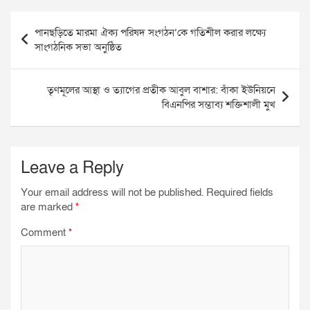
c
i
a
l
a
a
Post
e
t
t
e
i
r
পানছড়িতে মারমা ঐক্য পরিষদ সংগঠন’কে গতিশীল করার লক্ষ্যে
navigation
সাংগঠনিক সভা অনুষ্ঠিত
b
t
s
g
l
e
o
e
A
r
তৃণমূলের আস্থা ও ত্যাগের প্রতীক আবুল বাশার: বাঁকা ইউনিয়নে
বিএনপির সম্ভাব্য শক্তিশালী মুখ
o
r
p
a
k
p
m
Leave a Reply
Your email address will not be published.
Required fields
are marked
*
Comment
*