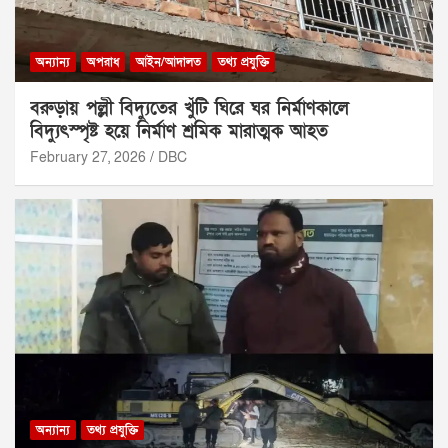
অন্যান্য
অপরাধ
আইন/আদালত
তথ্য প্রযুক্তি
বরুড়ায় পল্লী বিদ্যুতের খুঁটি ঘিরে ঘর নির্মাণকালে
বিদ্যুৎস্পৃষ্ট হয়ে নির্মাণ শ্রমিক মারাত্মক আহত
February 27, 2026
DBC
অন্যান্য
তথ্য প্রযুক্তি