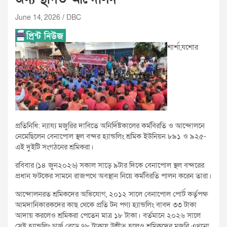
June 14, 2026
DBC
শার্শা,যশোর
প্রতিনিধি: ন্যায্য মজুরির দাবিতে অনির্দিষ্টকালের কর্মবিরতি ও আন্দোলনে
নেমেছিলেন বেনাপোল স্থল বন্দর হ্যান্ডলিং শ্রমিক ইউনিয়ন ৮৯১ ও ৯২৫-
এই দুইটি সংগঠনের শ্রমিকরা।
রবিবার (১৪ জুন২০২৬) সকাল সাড়ে ৯টার দিকে বেনাপোল স্থল বন্দরের
প্রধান ফটকের সামনে রাজপথে অবস্থান নিয়ে কর্মবিরতি পালন করেন তারা।
আন্দোলনরত শ্রমিকদের অভিযোগ, ২০১২ সালে বেনাপোল পোর্ট কর্তৃপক্ষ
আমদানিকারকদের কাছ থেকে প্রতি টন পণ্য হ্যান্ডলিং বাবদ ৩৩ টাকা
আদায় করলেও শ্রমিকরা পেতেন মাত্র ১৮ টাকা। বর্তমানে ২০২৬ সালে
সেই হ্যান্ডলিং চার্জ বেড়ে ৭৮ টাকায় উন্নীত হলেও শ্রমিকদের মজুরি এখনো