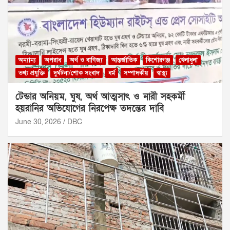
অন্যান্য
অপরাধ
অর্থ ও বাণিজ্য
আন্তর্জাতিক
কিশোরগঞ্জ
খেলাধুলা
তথ্য প্রযুক্তি
দুর্ঘটনা/শোক সংবাদ
ধর্ম
সম্পাদকীয়
স্বাস্থ্য
টেন্ডার অনিয়ম, ঘুষ, অর্থ আত্মসাৎ ও নারী সহকর্মী
হয়রানির অভিযোগের নিরপেক্ষ তদন্তের দাবি
June 30, 2026
DBC