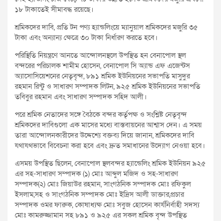
১৮ টাকাতেই সীমাবদ্ধ রয়েছে।
শ্রমিকদের দাবি, প্রতি টন পণ্য হ্যান্ডলিংয়ে ম্যানুয়াল শ্রমিকদের মজুরি ৩৫
টাকা এবং অন্যান্য ক্ষেত্রে ৩০ টাকা নির্ধারণ করতে হবে।
পরিস্থিতি নিয়ন্ত্রণে আনতে আন্দোলনস্থলে উপস্থিত হন বেনাপোল স্থল
বন্দরের পরিচালক শামীম হোসেন, বেনাপোল সি অ্যান্ড এফ এজেন্টস
অ্যাসোসিয়েশনের নেতৃবৃন্দ, ৮৯১ শ্রমিক ইউনিয়নের সভাপতি মাসুদুর
রহমান রিন্টু ও সাধারণ সম্পাদক লিটন, ৯২৫ শ্রমিক ইউনিয়নের সভাপতি
তবিবুর রহমান এবং সাধারণ সম্পাদক সহিদ আলী।
পরে শ্রমিক নেতাদের সঙ্গে বৈঠকে বন্দর কর্তৃপক্ষ ও সংশ্লিষ্ট নেতৃবৃন্দ
শ্রমিকদের দাবিগুলো এক মাসের মধ্যে বাস্তবায়নের আশ্বাস দেন। এ সময়
তারা আন্দোলনকারীদের উদ্দেশ্যে বক্তব্য দিয়ে জানান, শ্রমিকদের দাবি
যথাযথভাবে বিবেচনা করা হবে এবং দ্রুত সমাধানের উদ্যোগ নেওয়া হবে।
এসময় উপস্থিত ছিলেন, বেনাপোল স্থলবন্দর হ্যান্ডেলিং শ্রমিক ইউনিয়ন ৯২৫
এর সহ-সাধারণ সম্পাদক (১) মোঃ আব্দুল মজিদ ও সহ-সাধারণ
সম্পাদক(২) মোঃ জিয়াউর রহমান, সাংগঠনিক সম্পাদক মোঃ রফিকুল
ইসলাম,সহ ও সাংগঠনিক সম্পাদক মোঃ ইদ্রিস আলী ডাক্তার,প্রচার
সম্পাদক ওমর ফারুক, কোষাধ্যক্ষ মোঃ সবুজ হোসেন কার্যনির্বাহী সদস্য
মোঃ কামরুজ্জামান সহ ৮৯১ ও ৯২৫ এর সকল শ্রমিক বৃন্দ উপস্থিত