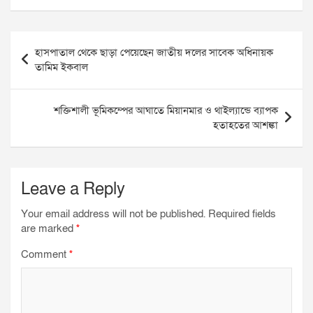
c
i
a
l
a
a
Post
e
t
t
e
i
r
হাসপাতাল থেকে ছাড়া পেয়েছেন জাতীয় দলের সাবেক অধিনায়ক
navigation
তামিম ইকবাল
b
t
s
g
l
e
o
e
A
r
শক্তিশালী ভূমিকম্পের আঘাতে মিয়ানমার ও থাইল্যান্ডে ব্যাপক
হতাহতের আশঙ্কা
o
r
p
a
k
p
m
Leave a Reply
Your email address will not be published.
Required fields
are marked
*
Comment
*