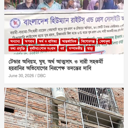
অন্যান্য
অপরাধ
অর্থ ও বাণিজ্য
আন্তর্জাতিক
কিশোরগঞ্জ
খেলাধুলা
তথ্য প্রযুক্তি
দুর্ঘটনা/শোক সংবাদ
ধর্ম
সম্পাদকীয়
স্বাস্থ্য
টেন্ডার অনিয়ম, ঘুষ, অর্থ আত্মসাৎ ও নারী সহকর্মী
হয়রানির অভিযোগের নিরপেক্ষ তদন্তের দাবি
June 30, 2026
DBC