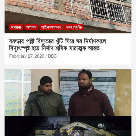
অন্যান্য
অপরাধ
আইন/আদালত
তথ্য প্রযুক্তি
বরুড়ায় পল্লী বিদ্যুতের খুঁটি ঘিরে ঘর নির্মাণকালে
বিদ্যুৎস্পৃষ্ট হয়ে নির্মাণ শ্রমিক মারাত্মক আহত
February 27, 2026
DBC