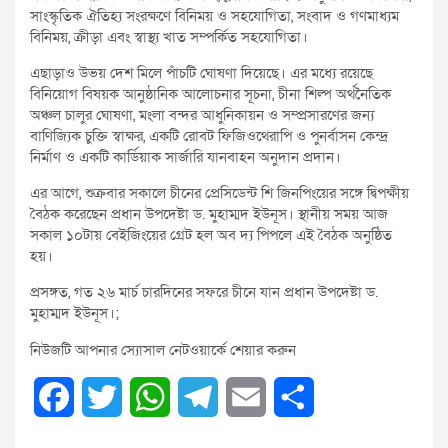
সাংস্কৃতিক ঐতিহ্য সংরক্ষণে বিনিময় ও সহযোগিতা, সংবাদ ও গণমাধ্যম
বিনিময়, ক্রীড়া এবং স্বাস্থ্য খাত সম্পর্কিত সহযোগিতা।
এছাড়াও উভয় দেশ মিলে পাঁচটি ঘোষণা দিয়েছে। এর মধ্যে রয়েছে
বিনিয়োগ বিষয়ক আনুষ্ঠানিক আলোচনার সূচনা, চীনা শিল্প অর্থনৈতিক
অঞ্চল চালুর ঘোষণা, মংলা বন্দর আধুনিকায়ন ও সম্প্রসারণের জন্য
বাণিজ্যিক চুক্তি স্বাক্ষর, একটি রোবট ফিজিওথেরাপি ও পুনর্বাসন কেন্দ্র
নির্মাণ ও একটি কার্ডিয়াক সার্জারি যানবাহন অনুদান প্রদান।
এর আগে, শুক্রবার সকালে চীনের প্রেসিডেন্ট শি জিনপিংয়ের সঙ্গে দ্বিপক্ষীয়
বৈঠক করেছেন প্রধান উপদেষ্টা ড. মুহাম্মদ ইউনূস। স্থানীয় সময় আজ
সকাল ১০টায় বেইজিংয়ের গ্রেট হল অব দ্য পিপলে এই বৈঠক অনুষ্ঠিত
হয়।
প্রসঙ্গত, গত ২৬ মার্চ চারদিনের সফরে চীনে যান প্রধান উপদেষ্টা ড.
মুহাম্মদ ইউনূস।;
নিউজটি আপনার স্যোসাল নেটওয়ার্কে শেয়ার করুন
F
T
W
T
E
S
a
w
h
e
m
h