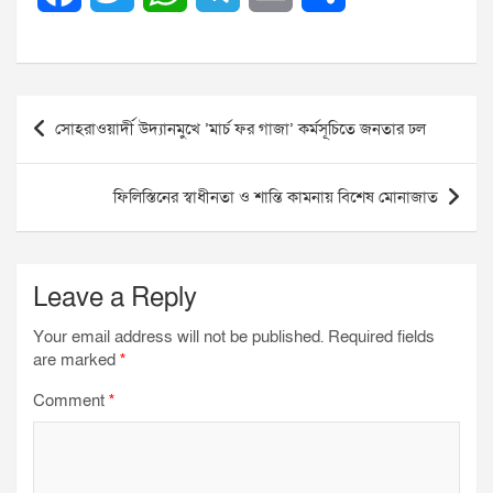
a
w
h
e
m
h
c
i
a
l
a
a
Post
e
t
t
e
i
r
সোহরাওয়ার্দী উদ্যানমুখে ’মার্চ ফর গাজা’ কর্মসূচিতে জনতার ঢল
navigation
b
t
s
g
l
e
ফিলিস্তিনের স্বাধীনতা ও শান্তি কামনায় বিশেষ মোনাজাত
o
e
A
r
o
r
p
a
Leave a Reply
k
p
m
Your email address will not be published.
Required fields
are marked
*
Comment
*