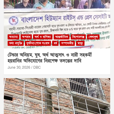
অন্যান্য
অপরাধ
অর্থ ও বাণিজ্য
আন্তর্জাতিক
কিশোরগঞ্জ
খেলাধুলা
তথ্য প্রযুক্তি
দুর্ঘটনা/শোক সংবাদ
ধর্ম
সম্পাদকীয়
স্বাস্থ্য
টেন্ডার অনিয়ম, ঘুষ, অর্থ আত্মসাৎ ও নারী সহকর্মী
হয়রানির অভিযোগের নিরপেক্ষ তদন্তের দাবি
June 30, 2026
DBC