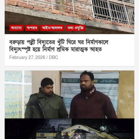
অন্যান্য
অপরাধ
আইন/আদালত
তথ্য প্রযুক্তি
বরুড়ায় পল্লী বিদ্যুতের খুঁটি ঘিরে ঘর নির্মাণকালে
বিদ্যুৎস্পৃষ্ট হয়ে নির্মাণ শ্রমিক মারাত্মক আহত
February 27, 2026
DBC