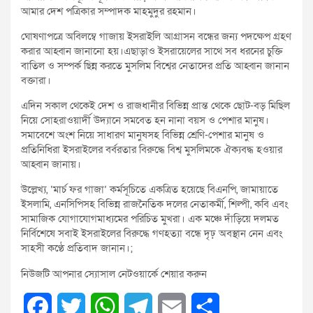
আমার দেশ পত্রিকার সম্পাদক মাহমুদুর রহমান।
ঘোষণাপত্রে অবিলম্বে গাজায় ইসরাইলি আগ্রাসন বন্ধের জন্য পদক্ষেপ গ্রহণ
করার আহ্বান জানানো হয়।এছাড়াও ইসরায়েলের সাথে সব ধরনের চুক্তি
বাতিল ও সম্পর্ক ছিন্ন করতে মুসলিম বিশ্বের নেতাদের প্রতি আহ্বান জানান
বক্তারা।
এদিন সকাল থেকেই দেশ ও রাজধানীর বিভিন্ন প্রান্ত থেকে ছোট-বড় মিছিল
নিয়ে সোহরাওয়ার্দী উদ্যানে সমবেত হন নানা বয়স ও পেশার মানুষ।
সমাবেশে অংশ নিয়ে সাধারণ মানুষসহ বিভিন্ন শ্রেণি-পেশার মানুষ ও
প্রতিনিধিরা ইসরাইলের বর্বরতার বিরুদ্ধে বিশ্ব মুসলিমকে ঐক্যবদ্ধ হওয়ার
আহ্বান জানায়।
উল্লেখ্য, ‘মার্চ ফর গাজা’ কর্মসূচিতে একত্রিত হয়েছে বিএনপি, জামায়াতে
ইসলামি, এনসিপিসহ বিভিন্ন রাজনৈতিক দলের নেতাকর্মী, শিল্পী, কবি এবং
সামাজিক যোগাযোগমাধ্যমের পরিচিত মুখরা। এক মঞ্চে দাঁড়িয়ে দলমত
নির্বিশেষে সবাই ইসরাইলের বিরুদ্ধে গণহত্যা বন্ধে দৃঢ় অবস্থান নেন এবং
সাহসী কণ্ঠে প্রতিবাদ জানান।;
নিউজটি আপনার স্যোসাল নেটওয়ার্কে শেয়ার করুন
F
T
W
T
E
S