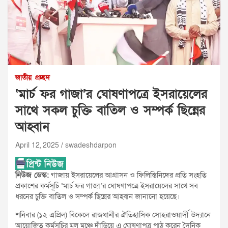
জাতীয়
প্রচ্ছদ
‘মার্চ ফর গাজা’র ঘোষণাপত্রে ইসরায়েলের
সাথে সকল চুক্তি বাতিল ও সম্পর্ক ছিন্নের
আহ্বান
April 12, 2025
swadeshdarpon
নিউজ ডেস্ক:
গাজায় ইসরায়েলের আগ্রাসন ও ফিলিস্তিনিদের প্রতি সংহতি
প্রকাশের কর্মসূচি ‘মার্চ ফর গাজা’র ঘোষণাপত্রে ইসরায়েলের সাথে সব
ধরনের চুক্তি বাতিল ও সম্পর্ক ছিন্নের আহ্বান জানানো হয়েছে।
শনিবার (১২ এপ্রিল) বিকেলে রাজধানীর ঐতিহাসিক সোহরাওয়ার্দী উদ্যানে
আয়োজিত কর্মসূচির মূল মঞ্চে দাঁড়িয়ে এ ঘোষণাপত্র পাঠ করেন দৈনিক