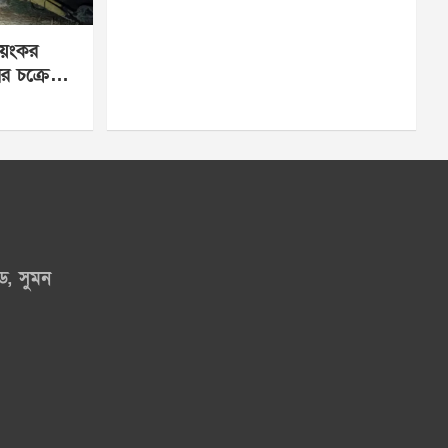
ভয়ংকর
র চক্রে
ড, সুমন