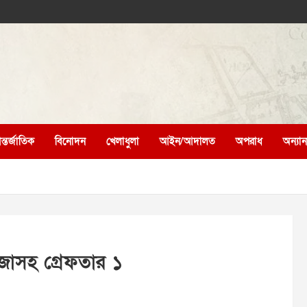
্তর্জাতিক
বিনোদন
খেলাধুলা
আইন/আদালত
অপরাধ
অন্যান্
ঁজাসহ গ্রেফতার ১