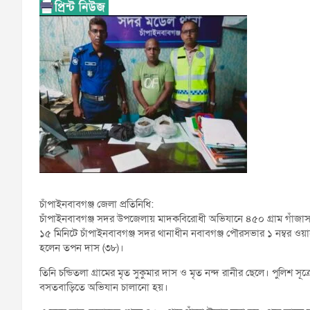
চাঁপাইনবাবগঞ্জ জেলা প্রতিনিধি:
চাঁপাইনবাবগঞ্জ সদর উপজেলায় মাদকবিরোধী অভিযানে ৪৫০ গ্রাম গাঁজাসহ
১৫ মিনিটে চাঁপাইনবাবগঞ্জ সদর থানাধীন নবাবগঞ্জ পৌরসভার ১ নম্বর ওয়ার
হলেন তপন দাস (৩৮)।
তিনি চন্ডিতলা গ্রামের মৃত সুকুমার দাস ও মৃত নন্দ রানীর ছেলে। পুলিশ
বসতবাড়িতে অভিযান চালানো হয়।