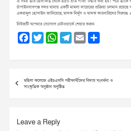
এ সময় তার হেফাজত থেকে ৪৫০ গ্রাম গাঁজা উদ্ধার করা হয়। পরে তাকে ঘটন
চাঁপাইনবাবগঞ্জ সদর থানায় একটি মামলা দায়েরের প্রক্রিয়া চলমান রয়েছে
একরামুল হোসাইন জানিয়েছে, মাদক নির্মূল ও মাদক কারবারিদের বিরুদ্ধ
নিউজটি আপনার স্যোসাল নেটওয়ার্কে শেয়ার করুন
F
T
W
T
E
S
a
w
h
e
m
h
c
i
a
l
a
a
Post
e
t
t
e
i
r
মহিলা কলেজে এইচএসসি পরীক্ষার্থীদের বিদায় সংবর্ধনা ও
navigation
b
t
s
g
l
e
সাংস্কৃতিক অনুষ্ঠান অনুষ্ঠিত
o
e
A
r
o
r
p
a
k
p
m
Leave a Reply