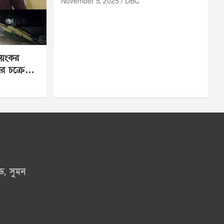
November 5, 2025
DBC
ভয়ংকর
র চক্রে
ড, সুমন