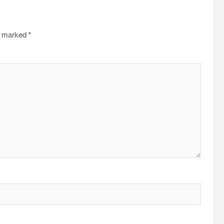
re marked
*