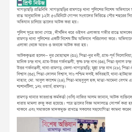
খাগড়াছড়ি প্রতিনিধি :খাগড়াছড়ির রামগড়ে থানা পুলিশের বিশেষ অভিযান
রাত আনুমানিক ১২টা ৫০মিনিটে গোপন সংবাদের ভিত্তিতে পৌর শহরের সিন
অভিযান চালিয়ে তাদের আটক করা হয়।
পুলিশ সূত্রে জানা গেছে , দীর্ঘদিন ধরে ওইসব এলাকায় গভীর রাতে মা
রামগড় থানা পুলিশের একটি বিশেষ টিম অভিযান পরিচালনা করে। অভিযানে
এলাকা থেকে আরও ৩ জনকে আটক করা হয়।
আটককৃতরা হলেন— নুর মোহাম্মদ (৩২), পিতা-নুর নবী, গ্রাম-পূর্ব সিলোনিয়
মানিক চন্দ্র নাথ, গ্রাম-উত্তর গর্জনতলী; কৃষ্ণ চন্দ্র নাথ (৩৪), পিতা-মৃনাল 
উত্তর গর্জনতলী, থানা-রামগড়, জেলা-খাগড়াছড়ি; মুন্না চন্দ্র নাথ (২৮), পিতা-
বিশ্বাস (৩৫), পিতা-দোলন বিশ্বাস, সাং-পশ্চিম দলই, কবিরহাট, থানা-হাটহা
নাহার; মো. আবুল কাশেম (২৪), পিতা-মাহবুবুল হক, মাতা-আমেনা বেগম এবং ম
শ্মশানটিলা, ১নং ওয়ার্ড, রামগড়।
রামগড় থানার ভারপ্রাপ্ত কর্মকর্তা (ওসি) নাজির আলম জানান, আটক ব্যক্তিদ
ধারায় মামলা রুজু করা হয়েছে। পরে তাদের বিজ্ঞ আদালতে সোপর্দ করা হ
থাকবে এবং সমাজকে মাদকমুক্ত রাখতে সকলের সহযোগিতা কামনা করেন