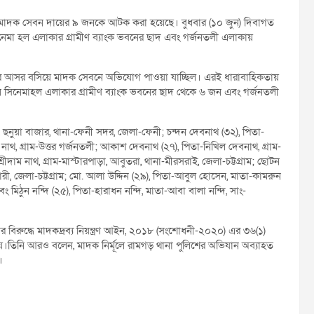
ে মাদক সেবন দায়ের ৯ জনকে আটক করা হয়েছে। বুধবার (১০ জুন) দিবাগত
েমা হল এলাকার গ্রামীণ ব্যাংক ভবনের ছাদ এবং গর্জনতলী এলাকায়
দকের আসর বসিয়ে মাদক সেবনে অভিযোগ পাওয়া যাচ্ছিল। এরই ধারাবাহিকতায়
 সিনেমাহল এলাকার গ্রামীণ ব্যাংক ভবনের ছাদ থেকে ৬ জন এবং গর্জনতলী
া, ছনুয়া বাজার, থানা-ফেনী সদর, জেলা-ফেনী; চন্দন দেবনাথ (৩২), পিতা-
চন্দ্র নাথ, গ্রাম-উত্তর গর্জনতলী; আকাশ দেবনাথ (২৭), পিতা-নিখিল দেবনাথ, গ্রাম-
শ্রীদাম নাথ, গ্রাম-মাস্টারপাড়া, আবুতরা, থানা-মীরসরাই, জেলা-চট্টগ্রাম; ছোটন
জারী, জেলা-চট্টগ্রাম; মো. আলা উদ্দিন (২৯), পিতা-আবুল হোসেন, মাতা-কামরুন
িঠুন নন্দি (২৫), পিতা-হারাধন নন্দি, মাতা-আবা বালা নন্দি, সাং-
ের বিরুদ্ধে মাদকদ্রব্য নিয়ন্ত্রণ আইন, ২০১৮ (সংশোধনী-২০২০) এর ৩৬(১)
য়।তিনি আরও বলেন, মাদক নির্মূলে রামগড় থানা পুলিশের অভিযান অব্যাহত
।