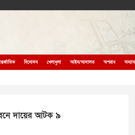
্তর্জাতিক
বিনোদন
খেলাধুলা
আইন/আদালত
অপরাধ
অন্যান্
েবনে দায়ের আটক ৯